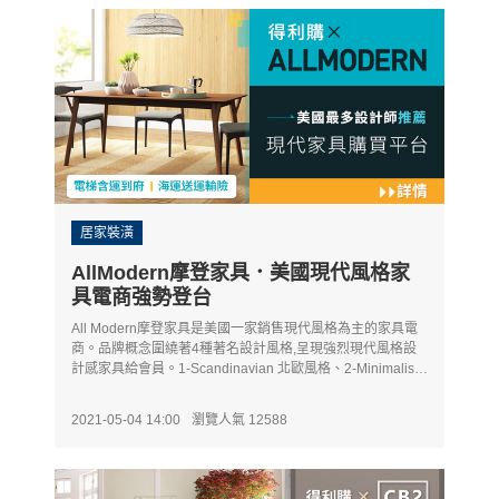
居家裝潢
AllModern摩登家具．美國現代風格家
具電商強勢登台
All Modern摩登家具是美國一家銷售現代風格為主的家具電
商。品牌概念圍繞著4種著名設計風格,呈現強烈現代風格設
計感家具給會員。1-Scandinavian 北歐風格、2-Minimalist
極簡風、3-Mid Century中世紀風格、 4-Modern Farmhouse
現代鄉村風。
2021-05-04 14:00
瀏覽人氣 12588