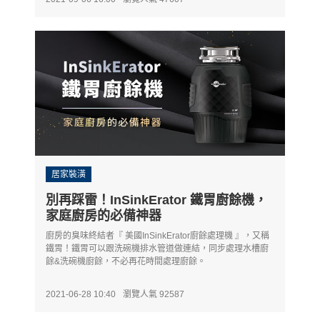
居家裝潢
別再踩雷！InSinkErator 鐵胃廚餘機，
家庭廚房的必備神器
廚房的臭味終結者『 美國InSinkErator廚餘處理機 』，又稱
鐵胃！鐵胃可以跟洗碗機排水管道做連結，同步處理水槽廚
餘&洗碗機廚餘，不必再花時間處理廚餘。
2021-06-28 10:40
瀏覽人氣 92587