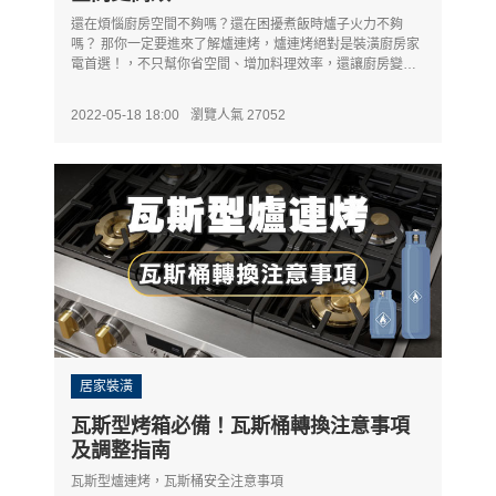
還在煩惱廚房空間不夠嗎？還在困擾煮飯時爐子火力不夠
嗎？ 那你一定要進來了解爐連烤，爐連烤絕對是裝潢廚房家
電首選！，不只幫你省空間、增加料理效率，還讓廚房變得
更好看了。
2022-05-18 18:00
瀏覽人氣 27052
居家裝潢
瓦斯型烤箱必備！瓦斯桶轉換注意事項
及調整指南
瓦斯型爐連烤，瓦斯桶安全注意事項