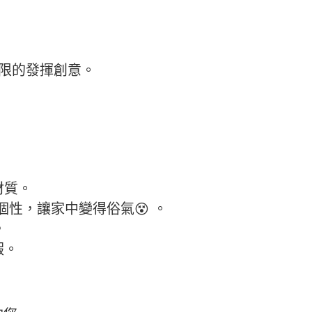
受侷限的發揮創意。
材質。
性，讓家中變得俗氣😵 。
，
瑕。