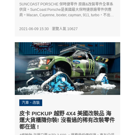
SUNCOAST PORSCHE 保時捷零件 原廠&改裝零件全車系
供貨。SunCoast Porsche是美國最大保時捷原廠零件供應
商。Macan, Cayenne, boxter, cayman, 911, turbo，不出國
買到所有OEM保時捷原廠零件。
2021-06-09 15:30
瀏覽人氣 10627
汽車、改裝
皮卡 PICKUP 越野 4X4 美國改裝品 海
運大貨櫃隨你裝! 沒看過的稀有改裝零件
都在這 !