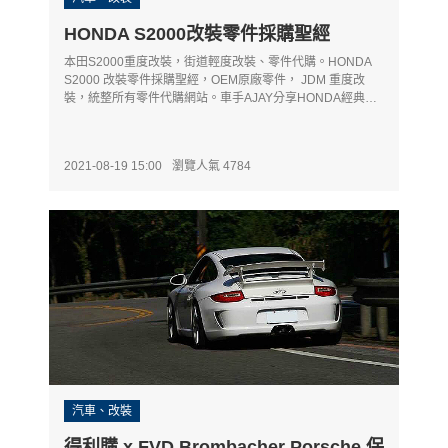
HONDA S2000改裝零件採購聖經
本田S2000重度改裝，街道輕度改裝、零件代購。HONDA
S2000 改裝零件採購聖經，OEM原廠零件， JDM 重度改
裝，統整所有零件代購網站。車手AJAY分享HONDA經典
S2000輕度改裝清單。
2021-08-19 15:00
瀏覽人氣 4784
汽車、改裝
得利購 x FVD Brombacher Porsche 保