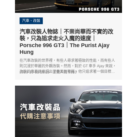
汽車、改裝
汽車改裝人物誌｜不崇尚華而不實的改
裝，只為追求走火入魔的速度｜
Porsche 996 GT3｜The Purist Ajay
Hung
在汽車改裝的世界裡，有些人尋求著極致的性能，而有些人
則沉浸於華麗的外觀改裝。然而，對於 GT 車手 Ajay 來說，
改裝的意義遠遠超出了表面的華麗，他只追求著一個目標：
2023-10-11 15:15
瀏覽人氣 5310
走火入魔的速度。這是一個關於 Porsche 996 GT3 的汽車改
裝人物誌，一個純粹主義者的故事。