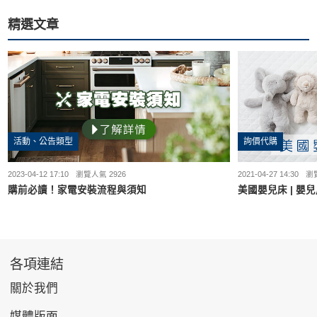
精選文章
活動、公告類型
詢價代購
2023-04-12 17:10
瀏覽人氣 2926
2021-04-27 14:30
瀏覽
購前必讀！家電安裝流程與須知
美國嬰兒床 | 嬰
各項連結
關於我們
媒體版面