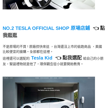
NO.2 TESLA OFFICIAL SHOP 原場店鋪
👈 點
我逛逛
不是原場的不買 ! 原廠控快來這 ，台灣還沒上市的偷跑商品 ，美國
比較便宜的搶購。全部都在這裡。
Tesla Kid
👈 點我選配
這裡還可以選配的
給自己的小朋
友，聖誕禮物就是他了，環保觀念從小就要開始教育。