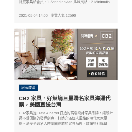
計感家具給會員。1-Scandinavian 北歐風格、2-Minimalist
極簡風、3-Mid Century中世紀風格、 4-Modern Farmhouse
現代鄉村風。
2021-05-04 14:00
瀏覽人氣 12590
居家裝潢
CB2 家具．好萊塢巨星聯名家具海運代
購，美國直送台灣
CB2家具是Crate & barrel 打造的高端設計家具品牌，讓設計
師不受侷限的發揮創意，打造充滿個人風格的現代居家風
格。深受全球名人時尚圈愛戴的家具品牌。請讓得利購幫您
代購CB2家具，海運商品贈送保險！