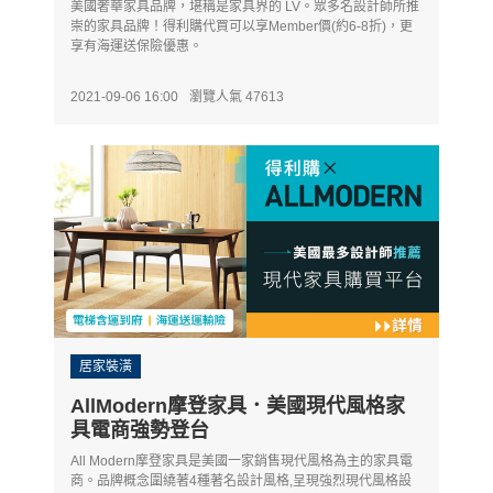
美國奢華家具品牌，堪稱是家具界的 LV。眾多名設計師所推
崇的家具品牌！得利購代買可以享Member價(約6-8折)，更
享有海運送保險優惠。
2021-09-06 16:00
瀏覽人氣 47613
居家裝潢
AllModern摩登家具．美國現代風格家
具電商強勢登台
All Modern摩登家具是美國一家銷售現代風格為主的家具電
商。品牌概念圍繞著4種著名設計風格,呈現強烈現代風格設