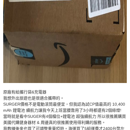
原廠有給攜行袋&充電器
我想外出旅遊也是很適合攜帶的。
SURGER價格不是電動滾筒最便宜，但我認為試CP值最高的 10,400
mAh 鋰電池 續航力讓我今天上班當腰靠用了3小時都還有2個綠燈!
當時就是看中SUGER有4個檔位+鋰電池 超強續航力 所以很推薦購買
美國代購健身器材 & 周邊真的很推薦使用得利購的服務。
我教練後來也買了可調整重量啞鈴。海運買了5組運費才2400台幣左