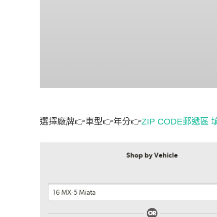
選擇廠牌👉車型👉年分👉
ZIP CODE郵遞區 