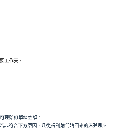
3週工作天，
，可理賠訂單總金額。
若非符合下方原因，凡從得利購代購回來的席夢思床