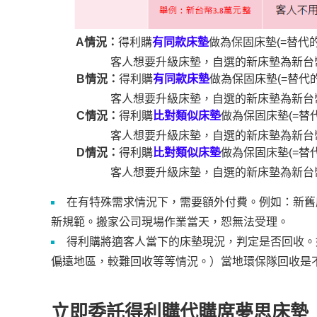
A情況：
得利購
有同款床墊
做為保固床墊(=替代
客人想要升級床墊，自選的新床墊為新台幣6
B情況：
得利購
有同款床墊
做為保固床墊(=替代
客人想要升級床墊，自選的新床墊為新台幣
C情況：
得利購
比對類似床墊
做為保固床墊(=替
客人想要升級床墊，自選的新床墊為新台幣
D情況：
得利購
比對類似床墊
做為保固床墊(=替
客人想要升級床墊，自選的新床墊為新台幣
在有特殊需求情況下，需要額外付費。例如：新舊
新規範。搬家公司現場作業當天，恕無法受理。
得利購將適客人當下的床墊現況，判定是否回收。
偏遠地區，較難回收等等情況。）
當地環保隊回收是
立即委託得利購代購席夢思床墊