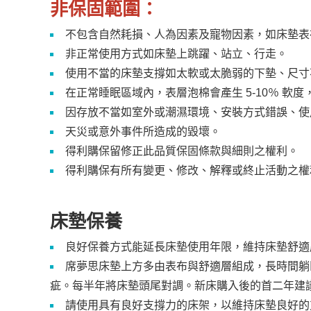
非保固範圍：
不包含自然耗損、人為因素及寵物因素，如床墊表
非正常使用方式如床墊上跳躍、站立、行走。
使用不當的床墊支撐如太軟或太脆弱的下墊、尺寸
在正常睡眠區域內，表層泡棉會產生 5-10％ 
因存放不當如室外或潮濕環境、安裝方式錯誤、使
天災或意外事件所造成的毀壞。
得利購保留修正此品質保固條款與細則之權利。
得利購保有所有變更、修改、解釋或終止活動之權
床墊保養
良好保養方式能延長床墊使用年限，維持床墊舒適
席夢思床墊上方多由表布與舒適層組成，長時間躺
疵。每半年將床墊頭尾對調。新床購入後的首二年建
請使用具有良好支撐力的床架，以維持床墊良好的