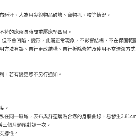
布髒汙、人為用尖銳物品破壞、寵物抓、咬等情況。
不符的床架長時間重壓床墊四周。
軟度，但不會凹陷、變形，此屬正常現象，不影響結構，不在保固範
用方法有誤、自行更改結構、自行拆除修補及使用不當清潔方式
利，若有變更恕不另行通知。
度。
臥在同一區域，表布與舒適層貼合您的身體曲線，易發生3.81c
議三個月頭尾對調一次。
支撐性。