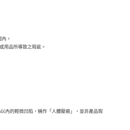
圍內。
或用品所導致之瑕疵。
m以內的輕微凹陷，稱作「人體壓痕」，並非產品瑕