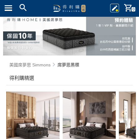
0
美國席夢思 Simmons
席夢思黑標
得利購精選