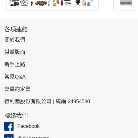
各項連結
關於我們
媒體版面
新手上路
常見Q&A
會員約定書
得利購股份有限公司 | 統編 24954580
聯絡我們
Facebook