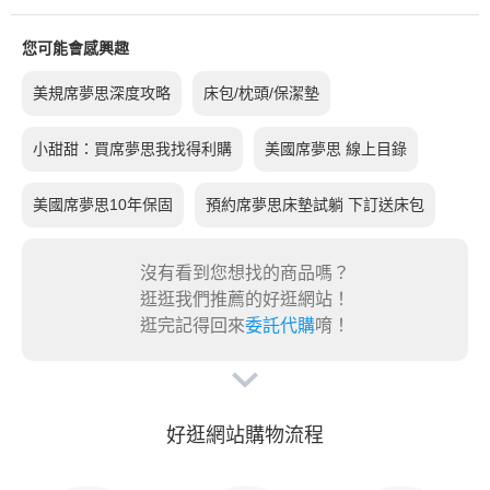
您可能會感興趣
美規席夢思深度攻略
床包/枕頭/保潔墊
小甜甜：買席夢思我找得利購
美國席夢思 線上目錄
美國席夢思10年保固
預約席夢思床墊試躺 下訂送床包
沒有看到您想找的商品嗎？
逛逛我們推薦的好逛網站！
逛完記得回來
委託代購
唷！
好逛網站購物流程