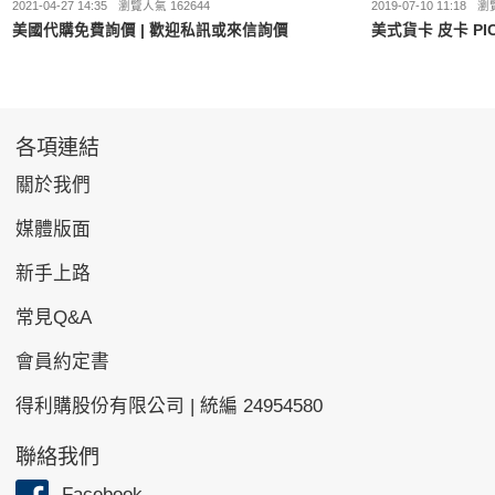
2021-04-27 14:35
瀏覽人氣 162644
2019-07-10 11:18
瀏覽
美國代購免費詢價 | 歡迎私訊或來信詢價
美式貨卡 皮卡 PI
各項連結
關於我們
媒體版面
新手上路
常見Q&A
會員約定書
得利購股份有限公司 | 統編 24954580
聯絡我們
Facebook