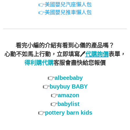
👉美國嬰兒汽座懶人包
👉美國嬰兒推車懶人包
看完小編的介紹有看到心儀的產品嗎？
心動不如馬上行動，立即填寫🖊️
代購詢價
表單，
得利購代購
客服會盡快給您報價
👉
albeebaby
👉
buybuy BABY
👉
amazon
👉
babylist
👉
pottery barn kids