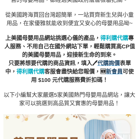
售的母嬰用品，都經過美國政府層層檢驗把關。
從美國跨海買回台灣超簡單，一站買齊新生兒與小童
用品，在家優雅就能收到便宜又安心的母嬰用品呦~
上美國母嬰用品網站挑選心儀的產品，
得利購代購
專
人服務、不用自己在國外網站下單，輕鬆購買高CP值
的美國母嬰用品，迎接新生命的到來。
只要將想要代購的商品資訊，填入🖊️
代購詢價
表單
中，
得利購代購
客服會盡快給您報價，🆕
新會員
可使
用 $100 元代購服務費折扣碼！
以下小編幫大家嚴選5家美國熱門母嬰用品網站，讓大
家可以挑選到高品質又實惠的母嬰用品！