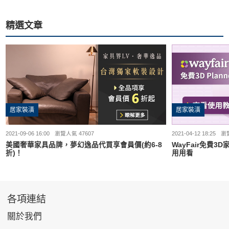
精選文章
居家裝潢
居家裝潢
2021-09-06 16:00
瀏覽人氣 47607
2021-04-12 18:25
瀏覽
美國奢華家具品牌，夢幻逸品代買享會員價(約6-8
WayFair免費
折)！
用用看
各項連結
關於我們