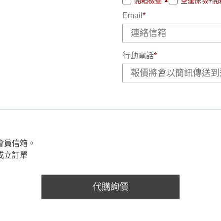
開箱檢查
空運保險+開
▲
Email
*
行動電話
*
會員信箱。
成立訂單
代購詢價