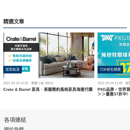
精選文章
居家裝潢
TOP排名精選
2021-03-25 13:25
瀏覽人氣 18511
2021-01-04 11:00
瀏覽
Crate & Barrel 家具．美國簡約風格家具海運代購
PXG品牌，世界
＞＞優惠37折中!
各項連結
關於我們