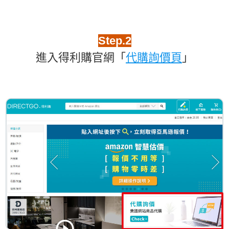
Step.2
進入得利購官網「
代購詢價頁
」