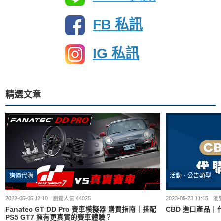
FB 私訊
IG 私訊
精選文章
詢價代購
活動、公告類型
2022-05-05 12:10
瀏覽人氣 44025
2023-05-23 11:15
瀏覽
Fanatec GT DD Pro 賽車模擬器 購買指南｜搭配
CBD 進口產品
PS5 GT7 擁有更真實的賽車體驗？