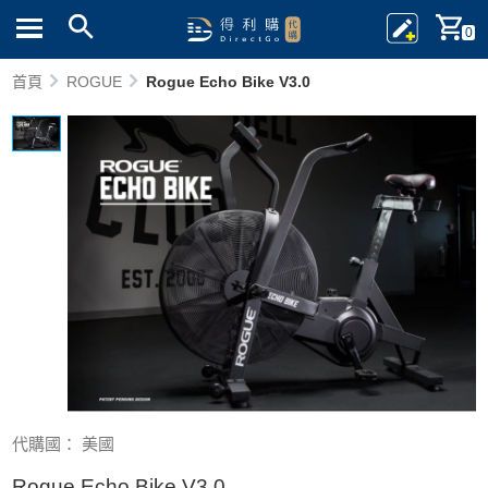
0
首頁
ROGUE
Rogue Echo Bike V3.0
代購國： 美國
Rogue Echo Bike V3.0