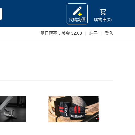
代購詢價
購物車(0)
當日匯率：
美金 32.68
|
註冊
|
登入