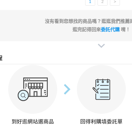
1
2
>
沒有看到您想找的商品嗎？逛逛我們推薦
逛完記得回來
委託代購
唷！
程