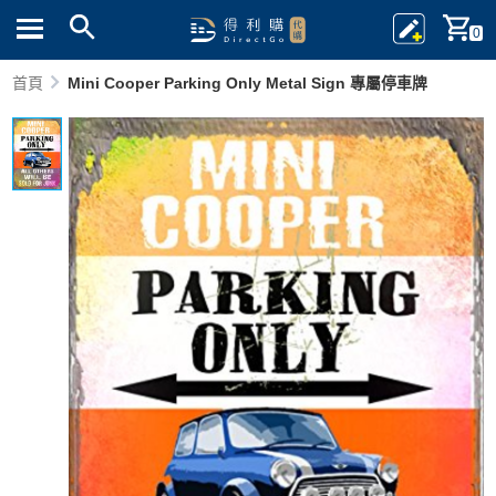
0
首頁
Mini Cooper Parking Only Metal Sign 專屬停車牌