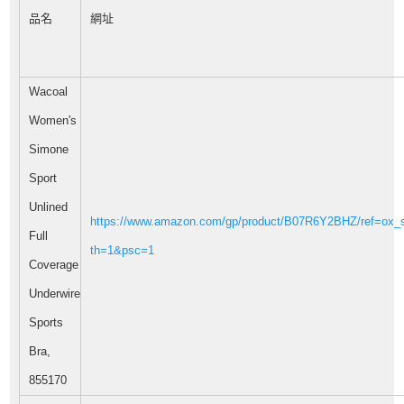
品名
網址
Wacoal
Women's
Simone
Sport
Unlined
https://www.amazon.com/gp/product/B07R6Y2BHZ/ref=ox_s
Full
th=1&psc=1
Coverage
Underwire
Sports
Bra,
855170