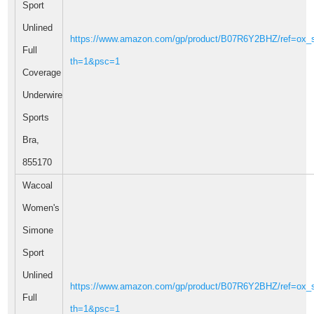
Sport
Unlined
https://www.amazon.com/gp/product/B07R6Y2BHZ/ref=ox_s
Full
th=1&psc=1
Coverage
Underwire
Sports
Bra,
855170
Wacoal
Women's
Simone
Sport
Unlined
https://www.amazon.com/gp/product/B07R6Y2BHZ/ref=ox_s
Full
th=1&psc=1