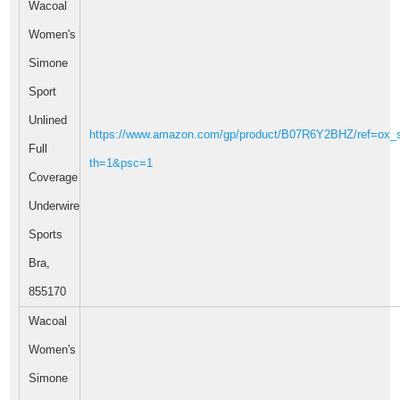
Wacoal
Women's
Simone
Sport
Unlined
https://www.amazon.com/gp/product/B07R6Y2BHZ/ref=ox_s
Full
th=1&psc=1
Coverage
Underwire
Sports
Bra,
855170
Wacoal
Women's
Simone