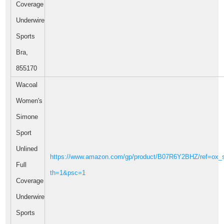
Coverage
Underwire
Sports
Bra,
855170
Wacoal
Women's
Simone
Sport
Unlined
https://www.amazon.com/gp/product/B07R6Y2BHZ/ref=ox_s
Full
th=1&psc=1
Coverage
Underwire
Sports