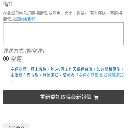
備註
在此請只輸入訂購相關需求(顏色、大小、數量)，若有運送、客服相
關需求請
聯絡我們
運送方式
(限空運)
空運
空運商品一旦上機後，約5-9個工作天抵達台灣。如有關稅產生，
由海關向您收取。其他須知，請參考「
空運商品集/出貨相關須知
」
重新委託取得最新報價