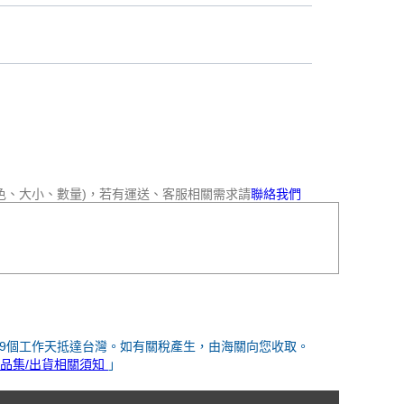
色、大小、數量)，若有運送、客服相關需求請
聯絡我們
-9個工作天抵達台灣。如有關稅產生，由海關向您收取。
品集/出貨相關須知
」