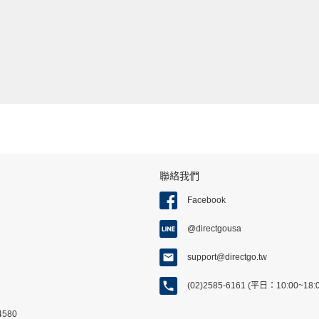
聯絡我們
Facebook
@directgousa
support@directgo.tw
(02)2585-6161 (平日：10:00~18
580