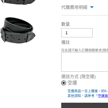
代購費用明細
數量
備註
在此請只輸入訂購相關需求(顏
運送方式
(限空運)
空運
空運商品一旦上機後，約5
其他須知，請參考「
空運商