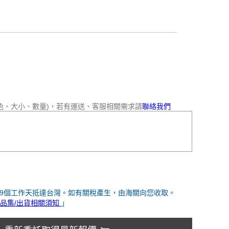
色、大小、數量)，若有運送、客服相關需求請
聯絡我們
-9個工作天抵達台灣。如有關稅產生，由海關向您收取。
品集/出貨相關須知
」