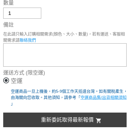
數量
備註
在此請只輸入訂購相關需求(顏色、大小、數量)，若有運送、客服相
關需求請
聯絡我們
運送方式
(限空運)
空運
空運商品一旦上機後，約5-9個工作天抵達台灣。如有關稅產生，
由海關向您收取。其他須知，請參考「
空運商品集/出貨相關須知
」
重新委託取得最新報價