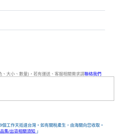
色、大小、數量)，若有運送、客服相關需求請
聯絡我們
-9個工作天抵達台灣。如有關稅產生，由海關向您收取。
品集/出貨相關須知
」