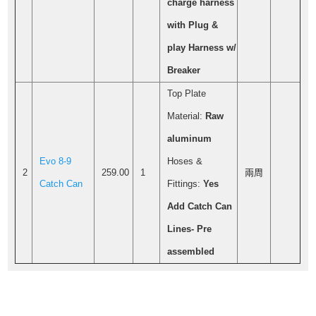
charge harness
with Plug &
play Harness w/
Breaker
Top Plate
Material:
Raw
aluminum
Evo 8-9
Hoses &
2
259.00
1
兩周
Catch Can
Fittings:
Yes
Add Catch Can
Lines- Pre
assembled