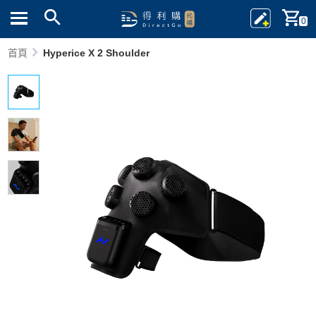
0
首頁
Hyperice X 2 Shoulder