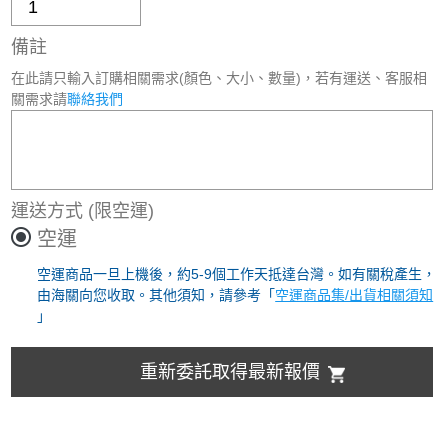
備註
在此請只輸入訂購相關需求(顏色、大小、數量)，若有運送、客服相
關需求請
聯絡我們
運送方式
(限空運)
空運
空運商品一旦上機後，約5-9個工作天抵達台灣。如有關稅產生，
由海關向您收取。其他須知，請參考「
空運商品集/出貨相關須知
」
重新委託取得最新報價