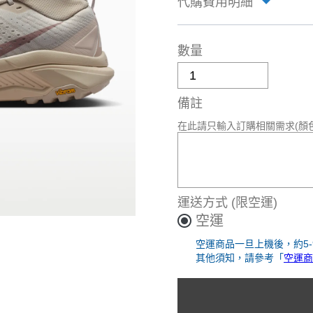
代購費用明細
數量
備註
在此請只輸入訂購相關需求(顏
運送方式
(限空運)
空運
空運商品一旦上機後，約5
其他須知，請參考「
空運商