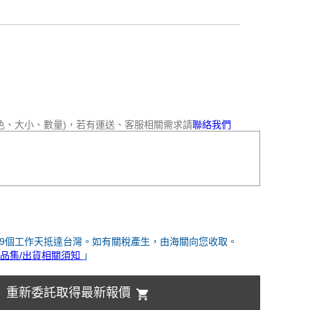
色、大小、數量)，若有運送、客服相關需求請
聯絡我們
-9個工作天抵達台灣。如有關稅產生，由海關向您收取。
品集/出貨相關須知
」
重新委託取得最新報價