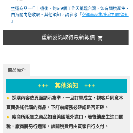
空運商品一旦上機後，約5-9個工作天抵達台灣。如有關稅產生，
由海關向您收取。其他須知，請參考「
空運商品集/出貨相關須知
」
重新委託取得最新報價
商品簡介
+++ 其他須知 +++
►
採購內容依頁面顯示為準，一旦訂單成立，視客戶同意本
頁面委託代購的商品，下訂前請務必確認是否正確。
►
廠商所販售之商品如自美國境外進口，若後續產生進口關
稅，廠商將另行通知，該關稅費用由買家自行支付。