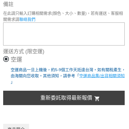
備註
在此請只輸入訂購相關需求(顏色、大小、數量)，若有運送、客服相
關需求請
聯絡我們
運送方式
(限空運)
空運
空運商品一旦上機後，約5-9個工作天抵達台灣。如有關稅產生，
由海關向您收取。其他須知，請參考「
空運商品集/出貨相關須知
」
重新委託取得最新報價