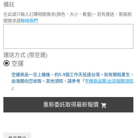
備註
在此請只輸入訂購相關需求(顏色、大小、數量)，若有運送、客服相
關需求請
聯絡我們
運送方式
(限空運)
空運
空運商品一旦上機後，約5-9個工作天抵達台灣。如有關稅產生，
由海關向您收取。其他須知，請參考「
空運商品集/出貨相關須知
」
重新委託取得最新報價