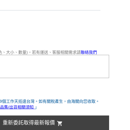
色、大小、數量)，若有運送、客服相關需求請
聯絡我們
-9個工作天抵達台灣。如有關稅產生，由海關向您收取。
品集/出貨相關須知
」
重新委託取得最新報價