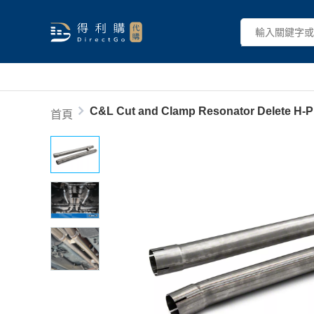
C&L Cut and Clamp Resonator Delete H-P
首頁