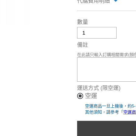
代購費用明細
數量
備註
在此請只輸入訂購相關需求(顏
運送方式
(限空運)
空運
空運商品一旦上機後，約5
其他須知，請參考「
空運商