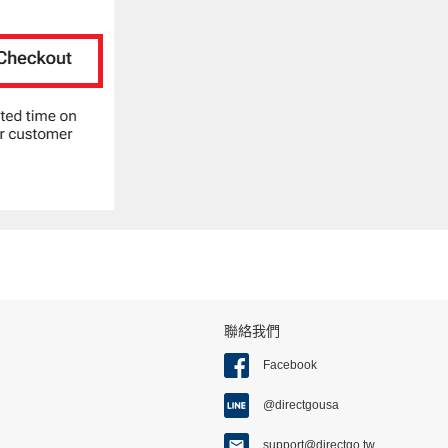
聯絡我們
Facebook
@directgousa
support@directgo.tw