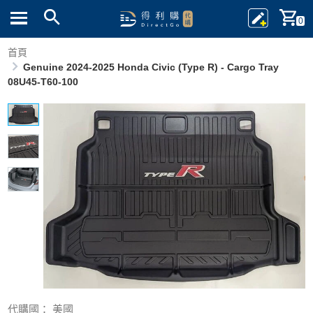
0
首頁
Genuine 2024-2025 Honda Civic (Type R) - Cargo Tray
08U45-T60-100
代購國： 美國