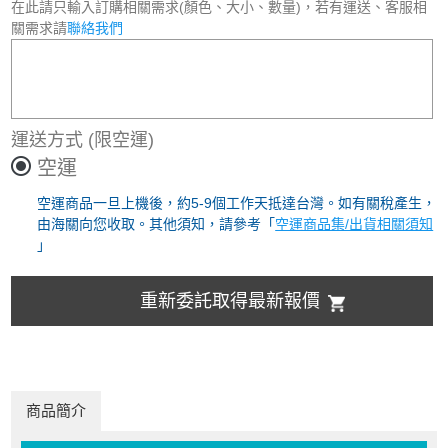
在此請只輸入訂購相關需求(顏色、大小、數量)，若有運送、客服相
關需求請
聯絡我們
運送方式
(限空運)
空運
空運商品一旦上機後，約5-9個工作天抵達台灣。如有關稅產生，
由海關向您收取。其他須知，請參考「
空運商品集/出貨相關須知
」
重新委託取得最新報價
商品簡介