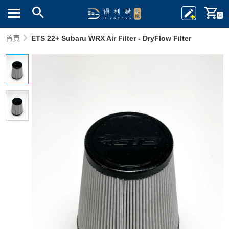
0
首頁
ETS 22+ Subaru WRX Air Filter - DryFlow Filter