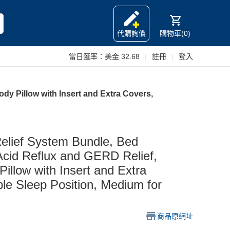
代購詢價
購物車(0)
當日匯率：
美金 32.68
|
註冊
|
登入
dy Pillow with Insert and Extra Covers,
elief System Bundle, Bed
Acid Reflux and GERD Relief,
illow with Insert and Extra
le Sleep Position, Medium for
商品原網址