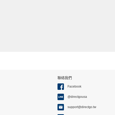
聯絡我們
Facebook
@directgousa
support@directgo.tw