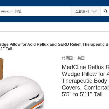
全部類別
ge Pillow for Acid Reflux and GERD Relief, Therapeutic Bo
1" Tall
代購國： 美國
MedCline Reflux R
Wedge Pillow for 
Therapeutic Body P
Covers, Comfortab
5'5" to 5'11" Tall