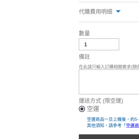
代購費用明細
數量
備註
在此請只輸入訂購相關需求(顏
運送方式
(限空運)
空運
空運商品一旦上機後，約5
其他須知，請參考「
空運商