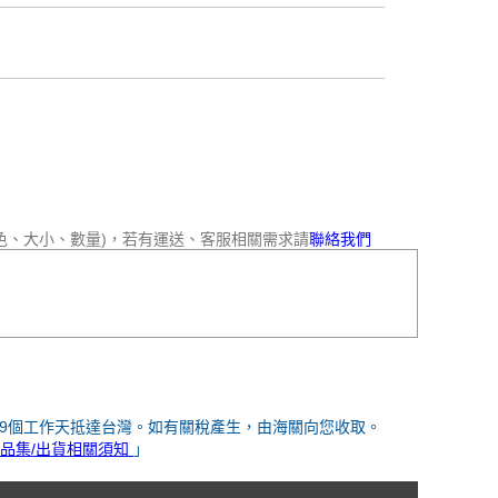
色、大小、數量)，若有運送、客服相關需求請
聯絡我們
-9個工作天抵達台灣。如有關稅產生，由海關向您收取。
品集/出貨相關須知
」