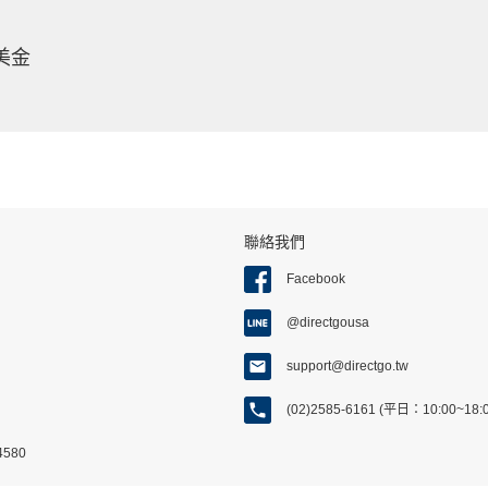
9美金
聯絡我們
Facebook
@directgousa
support@directgo.tw
(02)2585-6161 (平日：10:00~18
580