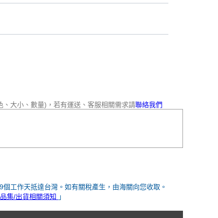
色、大小、數量)，若有運送、客服相關需求請
聯絡我們
-9個工作天抵達台灣。如有關稅產生，由海關向您收取。
品集/出貨相關須知
」