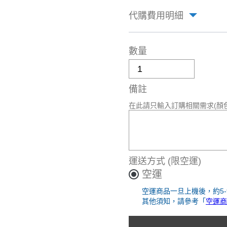
代購費用明細
數量
備註
在此請只輸入訂購相關需求(顏
運送方式
(限空運)
空運
空運商品一旦上機後，約5
其他須知，請參考「
空運商