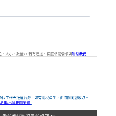
色、大小、數量)，若有運送、客服相關需求請
聯絡我們
-9個工作天抵達台灣。如有關稅產生，由海關向您收取。
品集/出貨相關須知
」