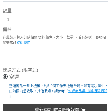
數量
備註
在此請只輸入訂購相關需求(顏色、大小、數量)，若有運送、客服相
關需求請
聯絡我們
運送方式
(限空運)
空運
空運商品一旦上機後，約5-9個工作天抵達台灣。如有關稅產生，
由海關向您收取。其他須知，請參考「
空運商品集/出貨相關須知
」
重新委託取得最新報價