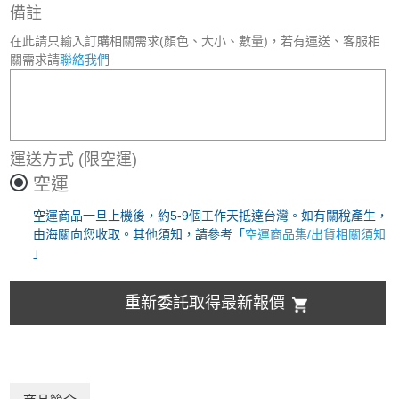
備註
在此請只輸入訂購相關需求(顏色、大小、數量)，若有運送、客服相
關需求請
聯絡我們
運送方式
(限空運)
空運
空運商品一旦上機後，約5-9個工作天抵達台灣。如有關稅產生，
由海關向您收取。其他須知，請參考「
空運商品集/出貨相關須知
」
重新委託取得最新報價