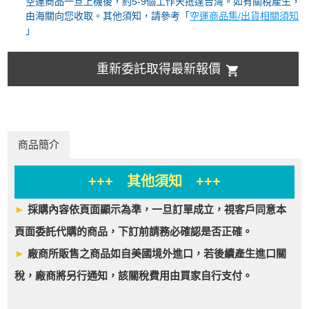
空運商品一旦上機後，約5-9個工作天抵達台灣。如有關稅產生，
由海關向您收取。其他須知，請參考「
空運商品集/出貨相關須知
」
重新委託取得最新報價
商品簡介
+++ 其他須知 +++
►
採購內容依頁面顯示為準，一旦訂單成立，視客戶同意本
頁面委託代購的商品，下訂前請務必確認是否正確。
►
廠商所販售之商品如自美國境外進口，若後續產生進口關
稅，廠商將另行通知，該關稅費用由買家自行支付。