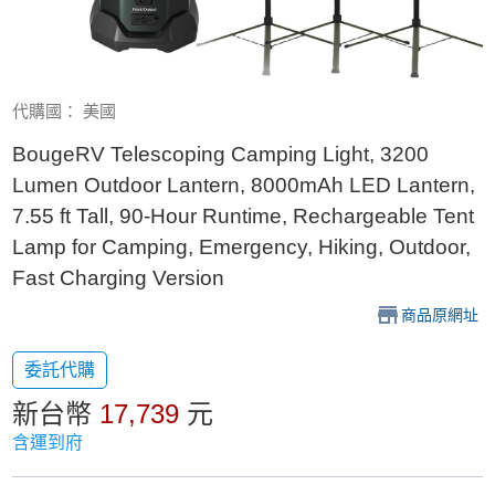
代購國： 美國
BougeRV Telescoping Camping Light, 3200
Lumen Outdoor Lantern, 8000mAh LED Lantern,
7.55 ft Tall, 90-Hour Runtime, Rechargeable Tent
Lamp for Camping, Emergency, Hiking, Outdoor,
Fast Charging Version
商品原網址
委託代購
新台幣
17,739
元
含運到府