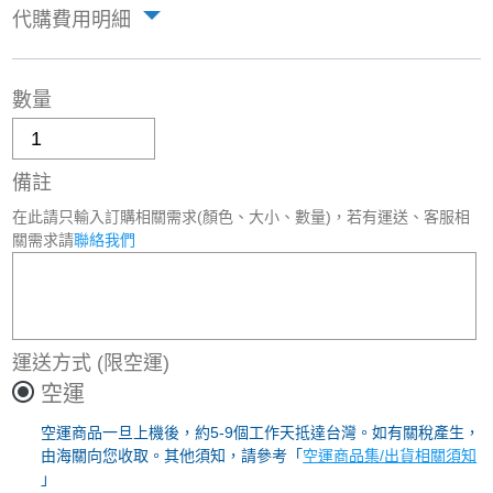
代購費用明細
數量
備註
在此請只輸入訂購相關需求(顏色、大小、數量)，若有運送、客服相
關需求請
聯絡我們
運送方式
(限空運)
空運
空運商品一旦上機後，約5-9個工作天抵達台灣。如有關稅產生，
由海關向您收取。其他須知，請參考「
空運商品集/出貨相關須知
」