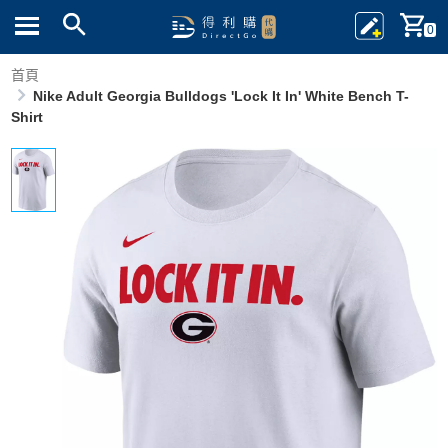
0
首頁
Nike Adult Georgia Bulldogs 'Lock It In' White Bench T-
Shirt