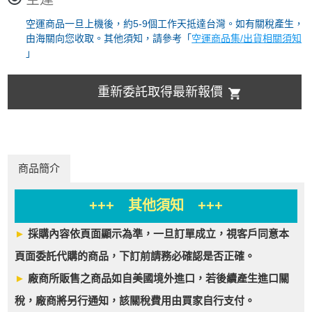
空運商品一旦上機後，約5-9個工作天抵達台灣。如有關稅產生，
由海關向您收取。其他須知，請參考「
空運商品集/出貨相關須知
」
重新委託取得最新報價
商品簡介
+++ 其他須知 +++
►
採購內容依頁面顯示為準，一旦訂單成立，視客戶同意本
頁面委託代購的商品，下訂前請務必確認是否正確。
►
廠商所販售之商品如自美國境外進口，若後續產生進口關
稅，廠商將另行通知，該關稅費用由買家自行支付。