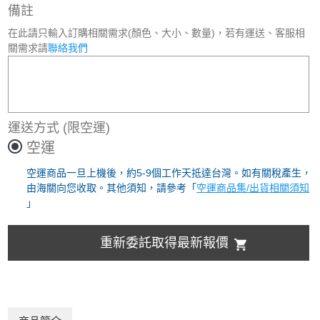
備註
在此請只輸入訂購相關需求(顏色、大小、數量)，若有運送、客服相
關需求請
聯絡我們
運送方式
(限空運)
空運
空運商品一旦上機後，約5-9個工作天抵達台灣。如有關稅產生，
由海關向您收取。其他須知，請參考「
空運商品集/出貨相關須知
」
重新委託取得最新報價