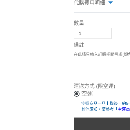
代購費用明細
數量
備註
在此請只輸入訂購相關需求(顏
運送方式
(限空運)
空運
空運商品一旦上機後，約5
其他須知，請參考「
空運商