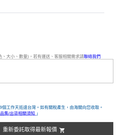
色、大小、數量)，若有運送、客服相關需求請
聯絡我們
-9個工作天抵達台灣。如有關稅產生，由海關向您收取。
品集/出貨相關須知
」
重新委託取得最新報價