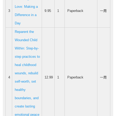
Love: Making a
3
9.95
1
Paperback
一周
Difference in a
Day
Reparent the
Wounded Child
Within: Step-by-
step practices to
heal childhood
wounds, rebuild
4
12.99
1
Paperback
一周
self-worth, set
healthy
boundaries, and
create lasting
emotional peace