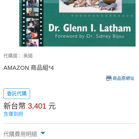
代購國： 美國
AMAZON 商品組*4
商品原網址
委託代購
新台幣
3,401
元
含運到府
代購費用明細