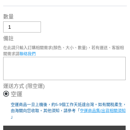
數量
備註
在此請只輸入訂購相關需求(顏色、大小、數量)，若有運送、客服相
關需求請
聯絡我們
運送方式
(限空運)
空運
空運商品一旦上機後，約5-9個工作天抵達台灣。如有關稅產生，
由海關向您收取。其他須知，請參考「
空運商品集/出貨相關須知
」