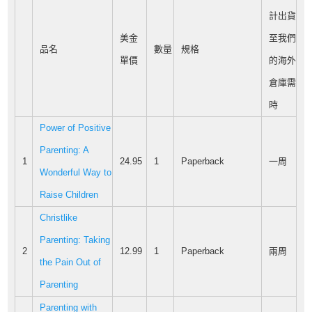
計出貨
美金
至我們
品名
數量
規格
單價
的海外
倉庫需
時
Power of Positive
Parenting: A
1
24.95
1
Paperback
一周
Wonderful Way to
Raise Children
Christlike
Parenting: Taking
2
12.99
1
Paperback
兩周
the Pain Out of
Parenting
Parenting with