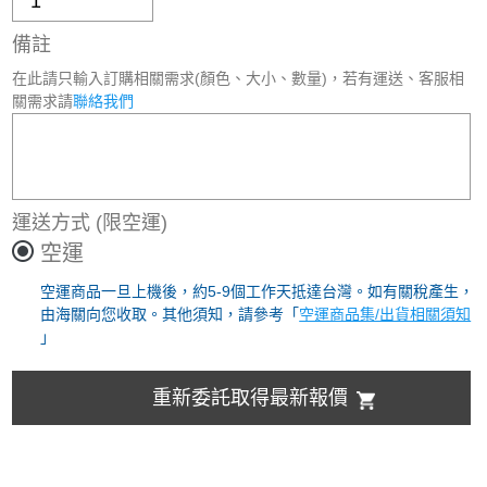
備註
在此請只輸入訂購相關需求(顏色、大小、數量)，若有運送、客服相
關需求請
聯絡我們
運送方式
(限空運)
空運
空運商品一旦上機後，約5-9個工作天抵達台灣。如有關稅產生，
由海關向您收取。其他須知，請參考「
空運商品集/出貨相關須知
」
重新委託取得最新報價