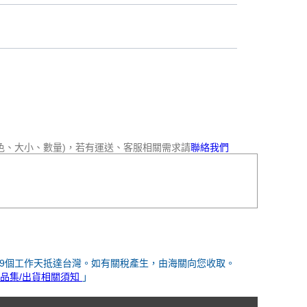
色、大小、數量)，若有運送、客服相關需求請
聯絡我們
-9個工作天抵達台灣。如有關稅產生，由海關向您收取。
品集/出貨相關須知
」