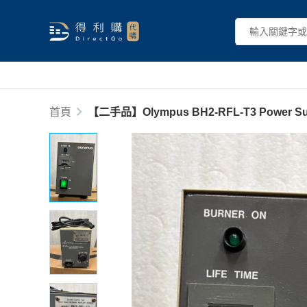
首頁
【二手品】Olympus BH2-RFL-T3 Power Suppl