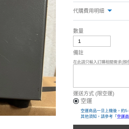
代購費用明細
數量
備註
在此請只輸入訂購相關需求(顏
運送方式
(限空運)
空運
空運商品一旦上機後，約5
其他須知，請參考「
空運商