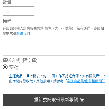
數量
備註
在此請只輸入訂購相關需求(顏色、大小、數量)，若有運送、客服相
關需求請
聯絡我們
運送方式
(限空運)
空運
空運商品一旦上機後，約5-9個工作天抵達台灣。如有關稅產生，
由海關向您收取。其他須知，請參考「
空運商品集/出貨相關須知
」
重新委託取得最新報價