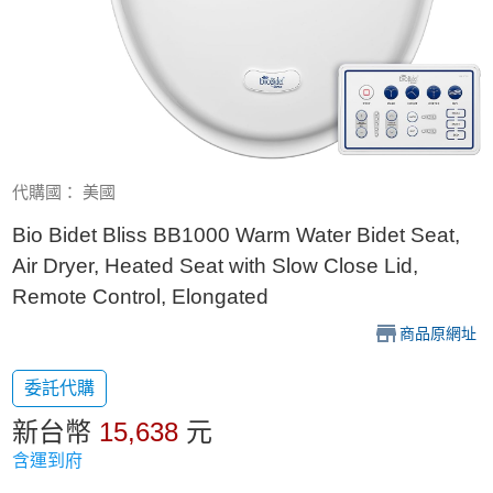
代購國： 美國
Bio Bidet Bliss BB1000 Warm Water Bidet Seat,
Air Dryer, Heated Seat with Slow Close Lid,
Remote Control, Elongated
商品原網址
委託代購
新台幣
15,638
元
含運到府