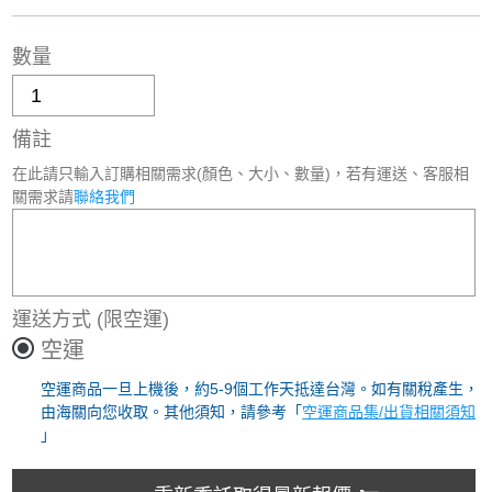
數量
備註
在此請只輸入訂購相關需求(顏色、大小、數量)，若有運送、客服相
關需求請
聯絡我們
運送方式
(限空運)
空運
空運商品一旦上機後，約5-9個工作天抵達台灣。如有關稅產生，
由海關向您收取。其他須知，請參考「
空運商品集/出貨相關須知
」